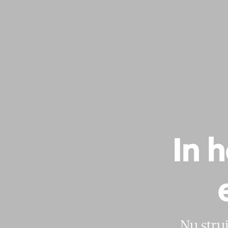
In 
Nu stru