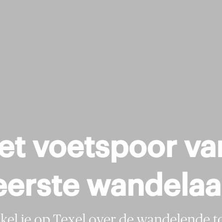
het voetspoor va
eerste wandelaa
ikel je op Texel over de wandelende to