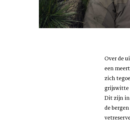
Over de u
een meert
zich tego
grijswitte
Dit zijn i
de bergen
vetreserv