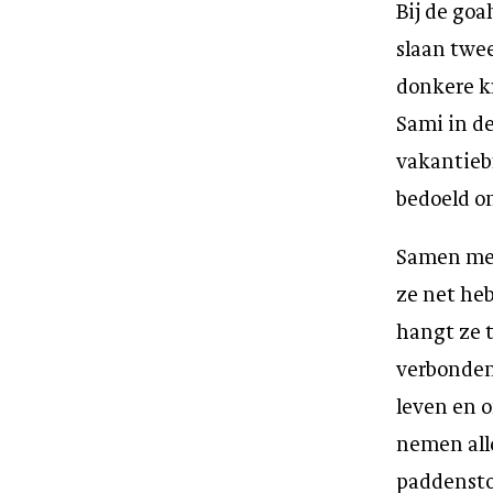
Bij de goa
slaan twe
donkere kr
Sami in de
vakantiebr
bedoeld o
Samen met
ze net he
hangt ze t
verbonden
leven en o
nemen all
paddenstoe