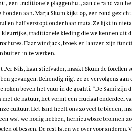
hti, een traditionele plaggenhut, aan de rand van he
e honden aan. Marja Skum kijkt op, een rond gezicht
ullen half verstopt onder haar muts. Ze lijkt in niets
 kleurrijke, traditionele kleding die we kennen uit d
ochures. Haar windjack, broek en laarzen zijn funct
m buiten in te werken.
 Per-Nils, haar stiefvader, maakt Skum de forellen 
bben gevangen. Behendig rijgt ze ze vervolgens aan 
e roken boven het vuur in de goahti. “De Sami zijn d
 met de natuur, het vormt een cruciaal onderdeel v
nze cultuur.
Het land heeft ons zo veel te bieden, m
een wat we nodig hebben, hernieuwbare bronnen zoa
len of bessen. De rest laten we over voor anderen. 