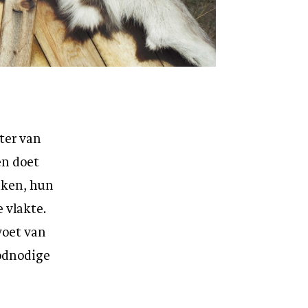
ter van
en doet
iken, hun
 vlakte.
voet van
oodnodige