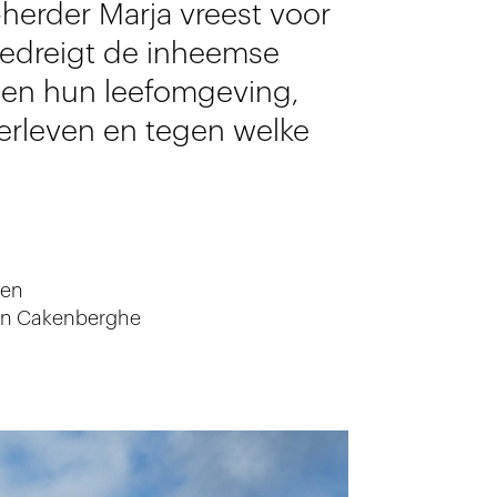
-herder Marja vreest voor
bedreigt de inheemse
leen hun leefomgeving,
erleven en tegen welke
ken
n Cakenberghe