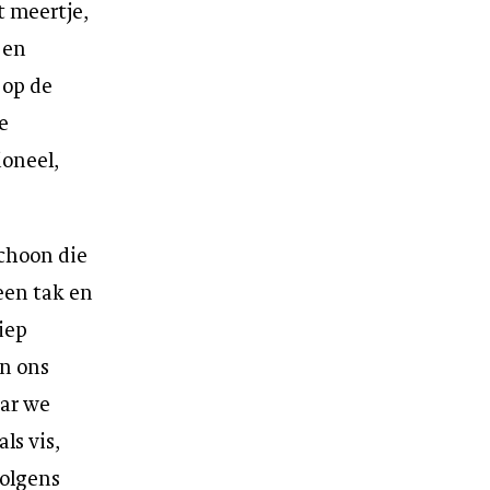
t meertje,
 en
 op de
e
ioneel,
schoon die
een tak en
iep
an ons
aar we
ls vis,
Volgens