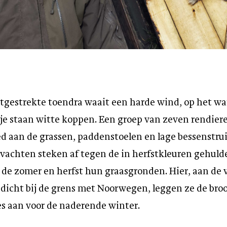
itgestrekte toendra waait een harde wind, op het wa
je staan witte koppen. Een groep van zeven rendier
ed aan de grassen, paddenstoelen en lage bessenstru
 vachten steken af tegen de in herfstkleuren gehulde
n de zomer en herfst hun graasgronden. Hier, aan de 
 dicht bij de grens met Noorwegen, leggen ze de br
es aan voor de naderende winter.