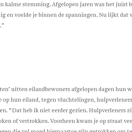
n kalme stemming. Afgelopen jaren was het juist b
ig en voelde je binnen de spanningen. Nu lijkt dat 
.”
ten’ uitten eilandbewoners afgelopen dagen hun w
ie op hun eiland, tegen vluchtelingen, hulpverlener
en. “Dat heb ik niet eerder gezien. Hulpverleners zi
ken of vertrokken. Voorheen kwam je op straat vee
gen die vol moed hiernaartoe zijn getrokken om te