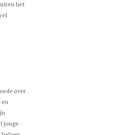
uiten het
wel
oede over
s en
jn
l jonge
 helpen.