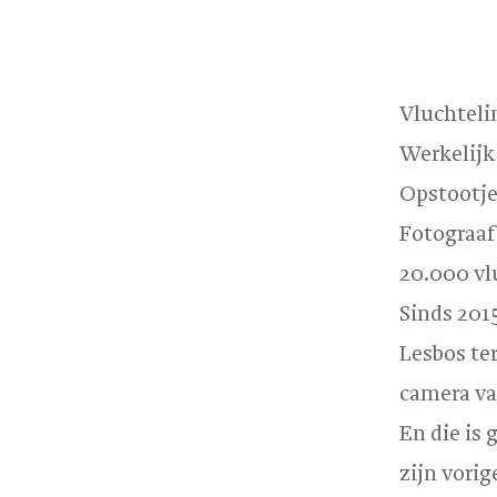
Vluchteli
Werkelijk 
Opstootje
Fotograaf
20.000 vl
Sinds 2015
Lesbos te
camera va
En die is
zijn vori