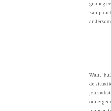
genoeg ee
kamp rust
andersom
Want ‘bui
de situat
journalist
ondergedo
mensen te