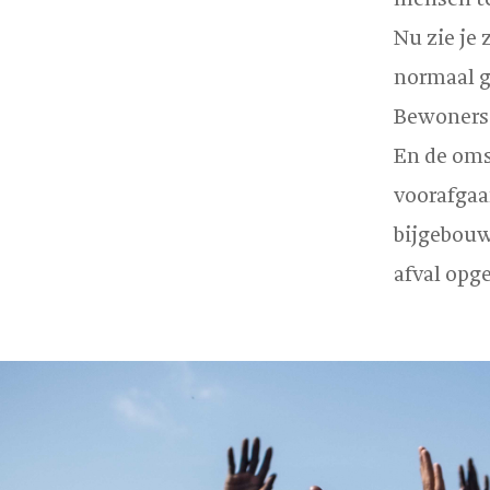
Nu zie je 
normaal g
Bewoners 
En de oms
voorafgaa
bijgebouwd
afval opg