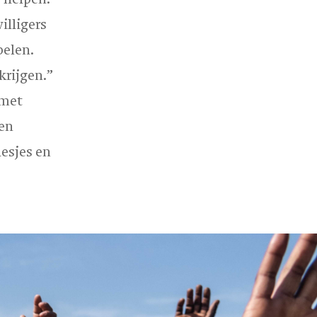
illigers
pelen.
krijgen.”
 met
ten
lesjes en