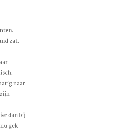
enten.
and zat.
.
aar
isch.
matig naar
zijn
er dan bij
 nu gek