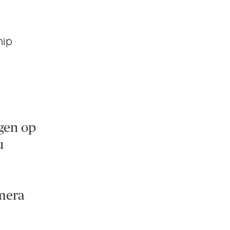
nip
agen op
u
amera