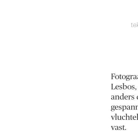
te
Fotogra
Lesbos, 
anders 
gespann
vluchte
vast.