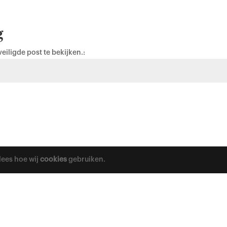
g
iligde post te bekijken.:
lees hoe wij
cookies
gebruiken.