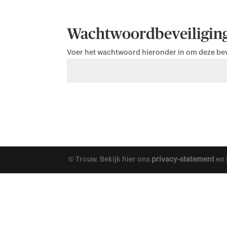
Wachtwoordbeveiligin
Voer het wachtwoord hieronder in om deze beve
© Trouw. Bekijk hier ons
privacy-statement
en 