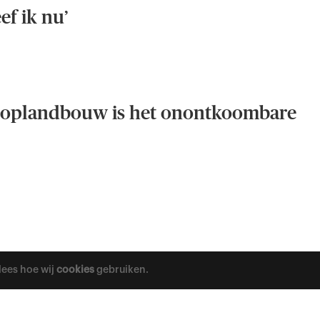
ef ik nu’
looplandbouw is het onontkoombare
lees hoe wij
cookies
gebruiken.