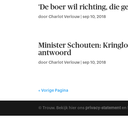
‘De boer wil richting, die ge
door
Charlot Verlouw
|
sep 10, 2018
Minister Schouten: Kring
antwoord
door
Charlot Verlouw
|
sep 10, 2018
« Vorige Pagina
© Trouw. Bekijk hier ons
privacy-statement
en 